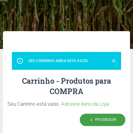
info_outline
clear
SEU CARRINHO AINDA ESTÁ VAZIO.
Carrinho - Produtos para
COMPRA
Seu Carrinho está vazio.
Adicione itens da Loja
keyboard_arrow_right
PROSSEGUIR